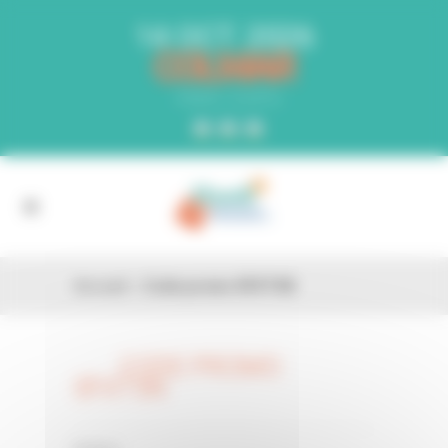
Panneau de gestion des cookies
14 OCT. 2026
COLMAR
PARC EXPO
Accueil
»
Code promo 0FXT5N
CODE PROMO
26 FÉV
0FXT5N