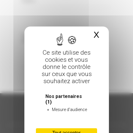
0 Comments
Posted in
X
Masquer 
Sorry, the comment form is closed at this
time.
Ce site utilise des
cookies et vous
donne le contrôle
sur ceux que vous
souhaitez activer
Nos partenaires
(1)
Mesure d'audience
ORGANISATION
Tout accepter