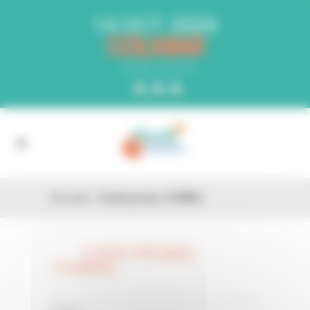
Panneau de gestion des cookies
14 OCT. 2026
COLMAR
PARC EXPO
Accueil
»
Code promo 1Y4WVL
CODE PROMO
26 FÉV
1Y4WVL