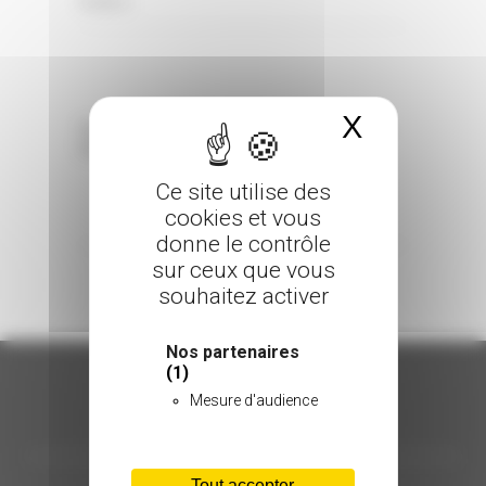
0 Comments
Posted in
X
Masquer 
Sorry, the comment form is closed at this
time.
Ce site utilise des
cookies et vous
donne le contrôle
sur ceux que vous
souhaitez activer
Nos partenaires
(1)
Mesure d'audience
ORGANISATION
Tout accepter