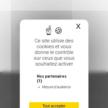
X
Masquer 
Sorry, the comment form is closed at this
time.
Ce site utilise des
cookies et vous
donne le contrôle
sur ceux que vous
souhaitez activer
Nos partenaires
(1)
Mesure d'audience
ORGANISATION
C.INÉDIT
Tout accepter