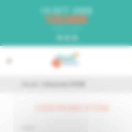
Panneau de gestion des cookies
14 OCT. 2026
COLMAR
PARC EXPO
Accueil
»
Code promo 4TX5I8
CODE PROMO 4TX5I8
26 FÉV
0 Comments
Posted in