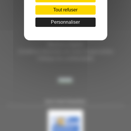
HÔTEL D’ENTREPRISES "LILLE DYNAMIC"
289 RUE DU FAUBOURG DES POSTES
Tout refuser
59000 LILLE
Personnaliser
TÉL. 03 28 38 99 50
E-MAIL : contact@handi-4.fr
Mentions légales
Conditions Générales de vente Congressistes
Politique de confidentialité
NOS PARTENAIRES