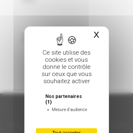
0 Comments
Posted in
X
Masquer 
Sorry, the comment form is closed at this
time.
Ce site utilise des
cookies et vous
donne le contrôle
sur ceux que vous
souhaitez activer
Nos partenaires
(1)
Mesure d'audience
ORGANISATION
Tout accepter