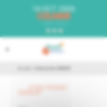
Panneau de gestion des cookies
14 OCT. 2026
COLMAR
PARC EXPO
Accueil
»
Code promo 53W2UP
CODE PROMO
26 FÉV
53W2UP