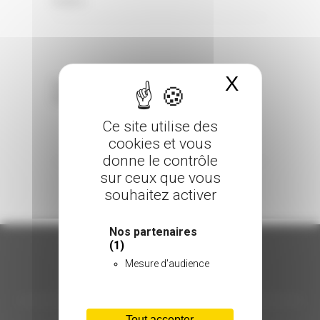
0 Comments
Posted in
X
Masquer 
Sorry, the comment form is closed at this
time.
Ce site utilise des
cookies et vous
donne le contrôle
sur ceux que vous
souhaitez activer
Nos partenaires
(1)
Mesure d'audience
ORGANISATION
Tout accepter