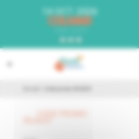
Panneau de gestion des cookies
14 OCT. 2026
COLMAR
PARC EXPO
Accueil
»
Code promo 59JAZO
CODE PROMO
26 FÉV
59JAZO