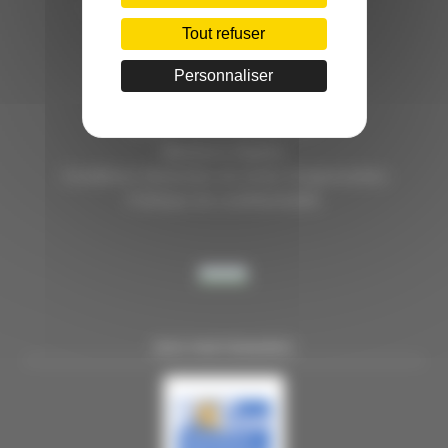
HÔTEL D’ENTREPRISES "LILLE DYNAMIC"
289 RUE DU FAUBOURG DES POSTES
Tout refuser
59000 LILLE
Personnaliser
TÉL. 03 28 38 99 50
E-MAIL : contact@handi-4.fr
Mentions légales
Conditions Générales de vente Congressistes
Politique de confidentialité
NOS PARTENAIRES