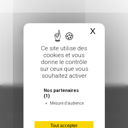
X
Masquer 
Sorry, the comment form is closed at this
time.
Ce site utilise des
cookies et vous
donne le contrôle
sur ceux que vous
souhaitez activer
Nos partenaires
(1)
Mesure d'audience
ORGANISATION
C.INÉDIT
Tout accepter