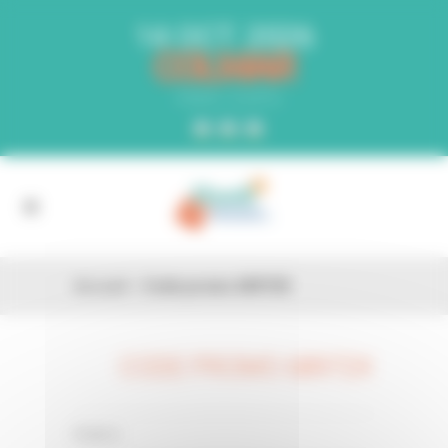
Panneau de gestion des cookies
14 OCT. 2026
COLMAR
PARC EXPO
Accueil
»
Code promo 68972X
CODE PROMO 68972X
26 FÉV
0 Comments
Posted in