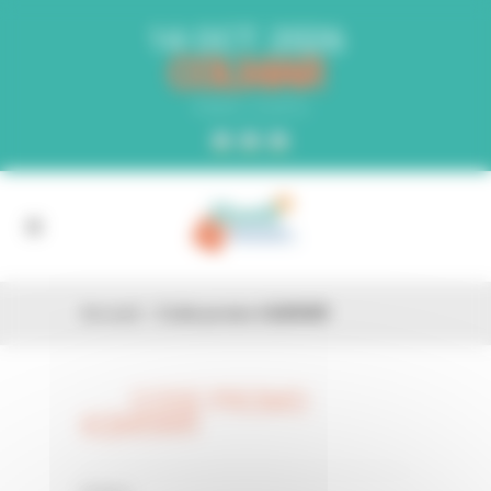
Panneau de gestion des cookies
14 OCT. 2026
COLMAR
PARC EXPO
Accueil
»
Code promo 6QM0WR
CODE PROMO
26 FÉV
6QM0WR