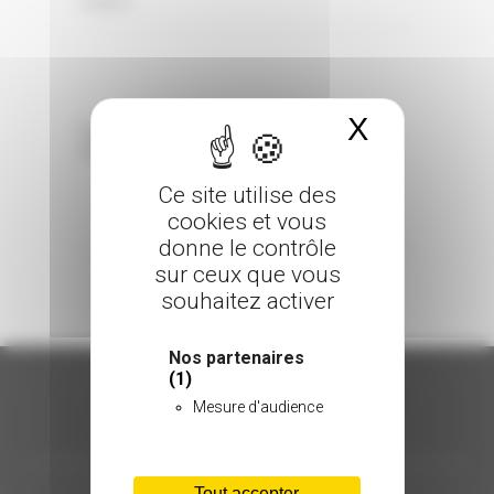
0 Comments
Posted in
X
Masquer 
Sorry, the comment form is closed at this
time.
Ce site utilise des
cookies et vous
donne le contrôle
sur ceux que vous
souhaitez activer
Nos partenaires
(1)
Mesure d'audience
ORGANISATION
Tout accepter