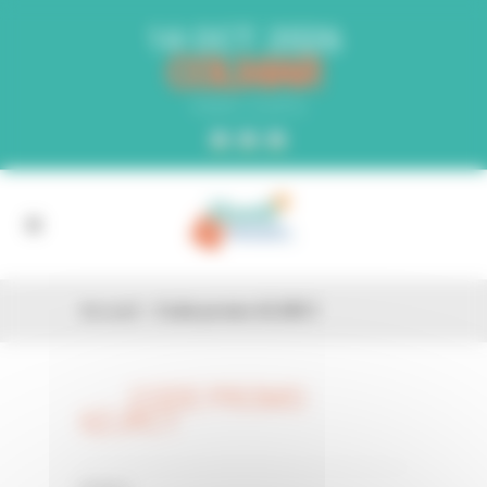
Panneau de gestion des cookies
14 OCT. 2026
COLMAR
PARC EXPO
Accueil
»
Code promo 6ZJRC1
CODE PROMO
26 FÉV
6ZJRC1