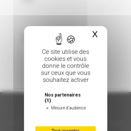
0 Comments
Posted in
X
Masquer 
Sorry, the comment form is closed at this
time.
Ce site utilise des
cookies et vous
donne le contrôle
sur ceux que vous
souhaitez activer
Nos partenaires
(1)
Mesure d'audience
ORGANISATION
Tout accepter