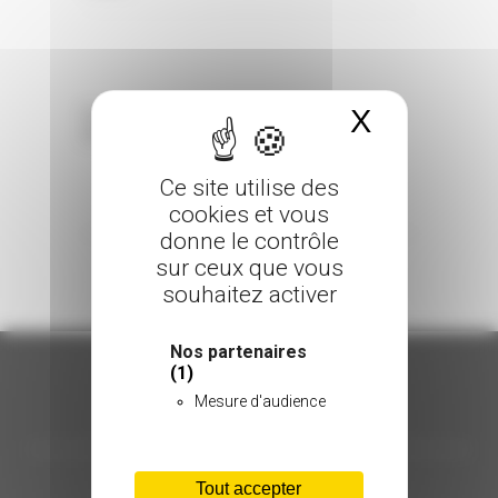
X
Masquer 
Sorry, the comment form is closed at this
time.
Ce site utilise des
cookies et vous
donne le contrôle
sur ceux que vous
souhaitez activer
Nos partenaires
(1)
Mesure d'audience
ORGANISATION
C.INÉDIT
Tout accepter