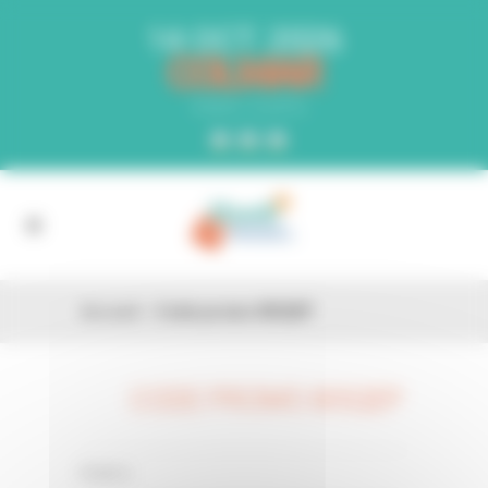
Panneau de gestion des cookies
14 OCT. 2026
COLMAR
PARC EXPO
Accueil
»
Code promo 8I5QEP
CODE PROMO 8I5QEP
26 FÉV
0 Comments
Posted in