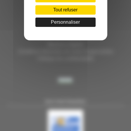
HÔTEL D’ENTREPRISES "LILLE DYNAMIC"
289 RUE DU FAUBOURG DES POSTES
Tout refuser
59000 LILLE
Personnaliser
TÉL. 03 28 38 99 50
E-MAIL : contact@handi-4.fr
Mentions légales
Conditions Générales de vente Congressistes
Politique de confidentialité
NOS PARTENAIRES