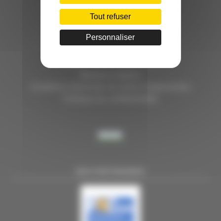
HÔTEL D’ENTREPRISES "LILLE DYNAMIC"
289 RUE DU FAUBOURG DES POSTES
Tout refuser
59000 LILLE
Personnaliser
TÉL. 03 28 38 99 50
E-MAIL : contact@handi-4.fr
Mentions légales
Conditions Générales de vente Congressistes
Politique de confidentialité
NOS PARTENAIRES