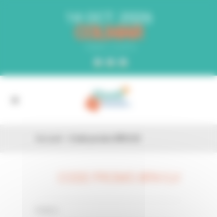
Panneau de gestion des cookies
14 OCT. 2026
COLMAR
PARC EXPO
Accueil
»
Code promo 8PA1LV
CODE PROMO 8PA1LV
26 FÉV
0 Comments
Posted in