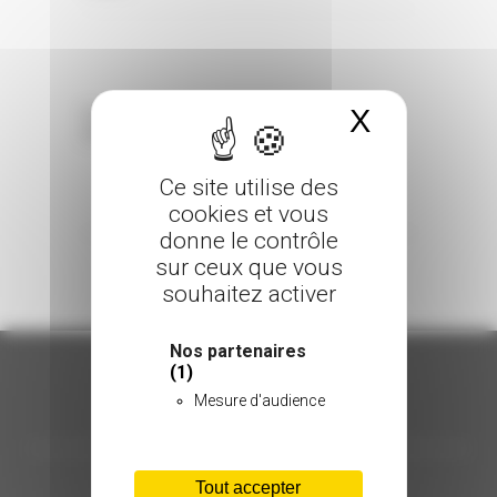
X
Masquer 
Sorry, the comment form is closed at this
time.
Ce site utilise des
cookies et vous
donne le contrôle
sur ceux que vous
souhaitez activer
Nos partenaires
(1)
Mesure d'audience
ORGANISATION
C.INÉDIT
Tout accepter