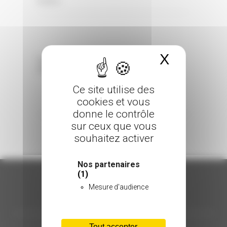
0 Comments
Posted in
X
Masquer 
Sorry, the comment form is closed at this
time.
Ce site utilise des
cookies et vous
donne le contrôle
sur ceux que vous
souhaitez activer
Nos partenaires
(1)
Mesure d'audience
ORGANISATION
Tout accepter