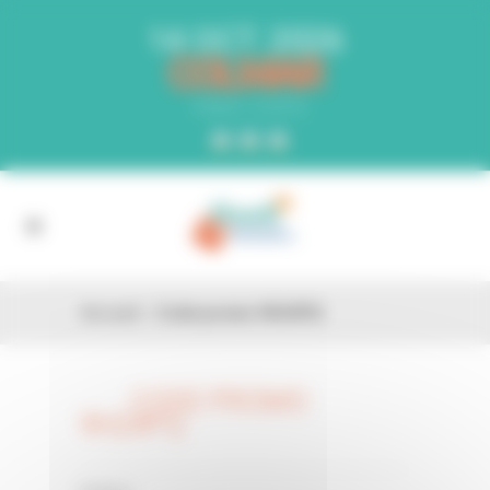
Panneau de gestion des cookies
14 OCT. 2026
COLMAR
PARC EXPO
Accueil
»
Code promo 9H24PQ
CODE PROMO
26 FÉV
9H24PQ