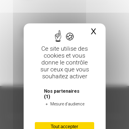
X
Masquer 
Sorry, the comment form is closed at this
time.
Ce site utilise des
cookies et vous
donne le contrôle
sur ceux que vous
souhaitez activer
Nos partenaires
(1)
Mesure d'audience
ORGANISATION
C.INÉDIT
Tout accepter