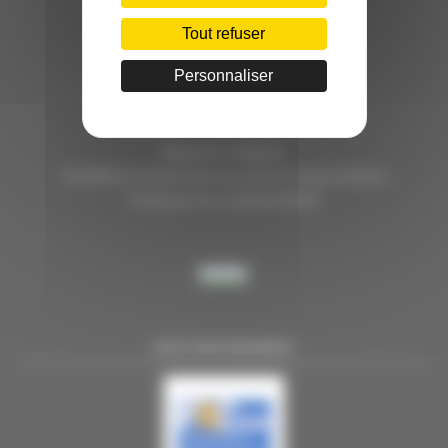
HÔTEL D’ENTREPRISES "LILLE DYNAMIC"
289 RUE DU FAUBOURG DES POSTES
Tout refuser
59000 LILLE
Personnaliser
TÉL. 03 28 38 99 50
E-MAIL : contact@handi-4.fr
Mentions légales
Conditions Générales de vente Congressistes
Politique de confidentialité
NOS PARTENAIRES