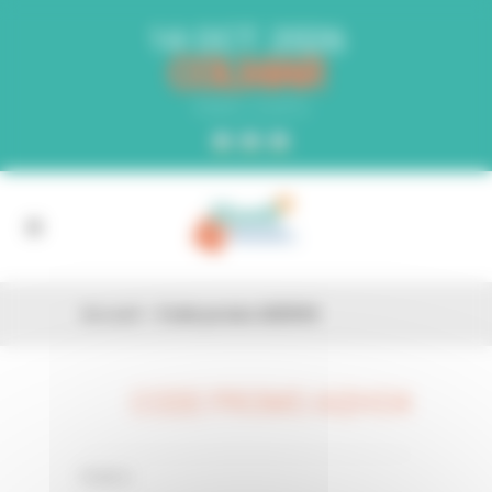
Panneau de gestion des cookies
14 OCT. 2026
COLMAR
PARC EXPO
Accueil
»
Code promo AI2HO4
CODE PROMO AI2HO4
26 FÉV
0 Comments
Posted in