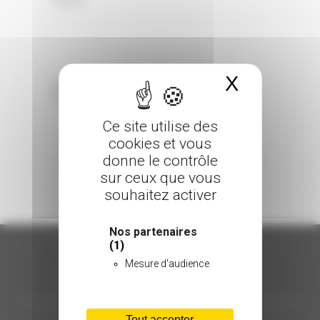
0 Comments
Posted in
X
Masquer 
Sorry, the comment form is closed at this
time.
Ce site utilise des
cookies et vous
donne le contrôle
sur ceux que vous
souhaitez activer
Nos partenaires
(1)
Mesure d'audience
ORGANISATION
Tout accepter