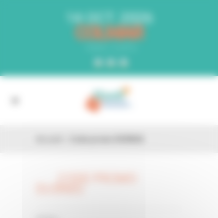
Panneau de gestion des cookies
14 OCT. 2026
COLMAR
PARC EXPO
Accueil
»
Code promo DU5N6G
CODE PROMO
26 FÉV
DU5N6G