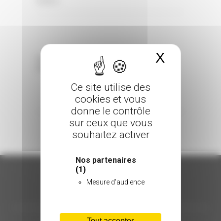
0 Comments
Posted in
X
Masquer 
Sorry, the comment form is closed at this
time.
Ce site utilise des
cookies et vous
donne le contrôle
sur ceux que vous
souhaitez activer
Nos partenaires
(1)
Mesure d'audience
ORGANISATION
Tout accepter