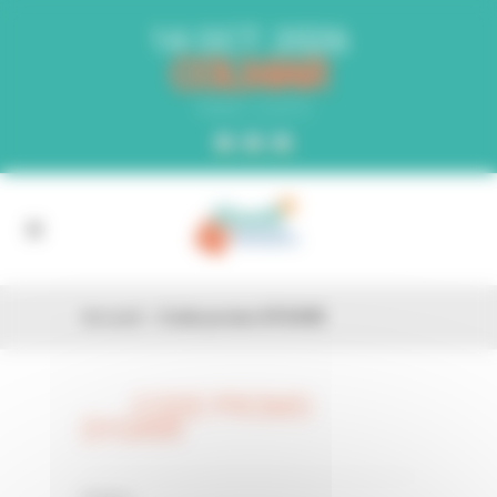
Panneau de gestion des cookies
14 OCT. 2026
COLMAR
PARC EXPO
Accueil
»
Code promo DYS49R
CODE PROMO
26 FÉV
DYS49R