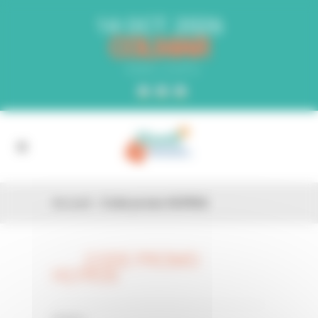
Panneau de gestion des cookies
14 OCT. 2026
COLMAR
PARC EXPO
Accueil
»
Code promo HLYRG6
CODE PROMO
26 FÉV
HLYRG6