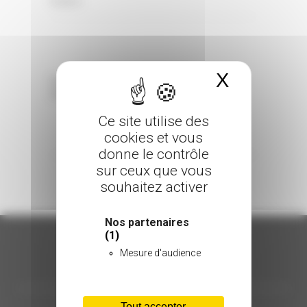
0 Comments
Posted in
X
Masquer 
Sorry, the comment form is closed at this
time.
Ce site utilise des
cookies et vous
donne le contrôle
sur ceux que vous
souhaitez activer
Nos partenaires
(1)
Mesure d'audience
ORGANISATION
Tout accepter