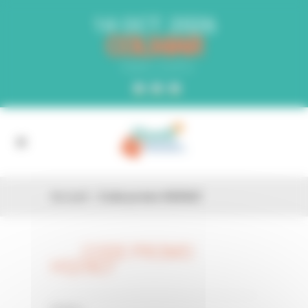
Panneau de gestion des cookies
14 OCT. 2026
COLMAR
PARC EXPO
Accueil
»
Code promo HQO6LY
CODE PROMO
26 FÉV
HQO6LY