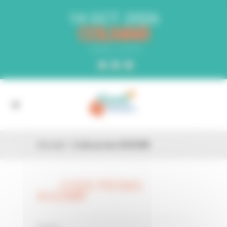
Panneau de gestion des cookies
14 OCT. 2026
COLMAR
PARC EXPO
Accueil
»
Code promo KHG98R
CODE PROMO
26 FÉV
KHG98R