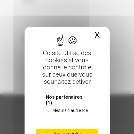
0 Comments
Posted in
X
Masquer 
Sorry, the comment form is closed at this
time.
Ce site utilise des
cookies et vous
donne le contrôle
sur ceux que vous
souhaitez activer
Nos partenaires
(1)
Mesure d'audience
ORGANISATION
Tout accepter