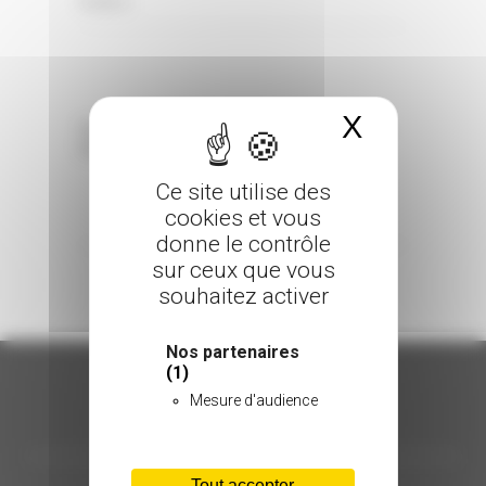
0 Comments
Posted in
X
Masquer 
Sorry, the comment form is closed at this
time.
Ce site utilise des
cookies et vous
donne le contrôle
sur ceux que vous
souhaitez activer
Nos partenaires
(1)
Mesure d'audience
ORGANISATION
Tout accepter