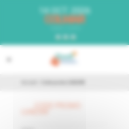
Panneau de gestion des cookies
14 OCT. 2026
COLMAR
PARC EXPO
Accueil
»
Code promo LVAESW
CODE PROMO
26 FÉV
LVAESW