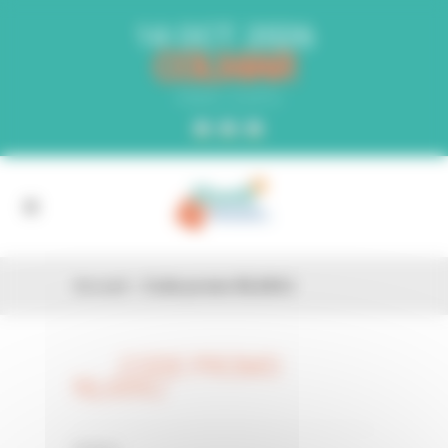
Panneau de gestion des cookies
14 OCT. 2026
COLMAR
PARC EXPO
Accueil
»
Code promo NLAX4J
CODE PROMO
26 FÉV
NLAX4J