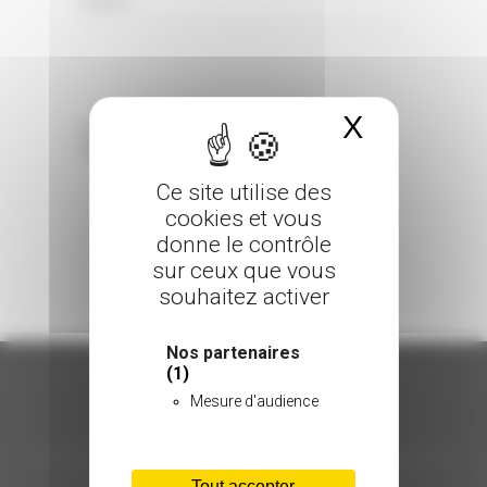
0 Comments
Posted in
X
Masquer 
Sorry, the comment form is closed at this
time.
Ce site utilise des
cookies et vous
donne le contrôle
sur ceux que vous
souhaitez activer
Nos partenaires
(1)
Mesure d'audience
ORGANISATION
Tout accepter