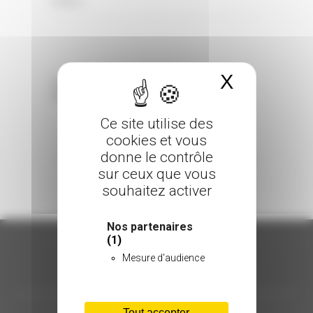
0 Comments
Posted in
X
Masquer 
Sorry, the comment form is closed at this
time.
Ce site utilise des
cookies et vous
donne le contrôle
sur ceux que vous
souhaitez activer
Nos partenaires
(1)
Mesure d'audience
ORGANISATION
Tout accepter