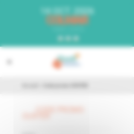
Panneau de gestion des cookies
14 OCT. 2026
COLMAR
PARC EXPO
Accueil
»
Code promo OU97ER
CODE PROMO
26 FÉV
OU97ER