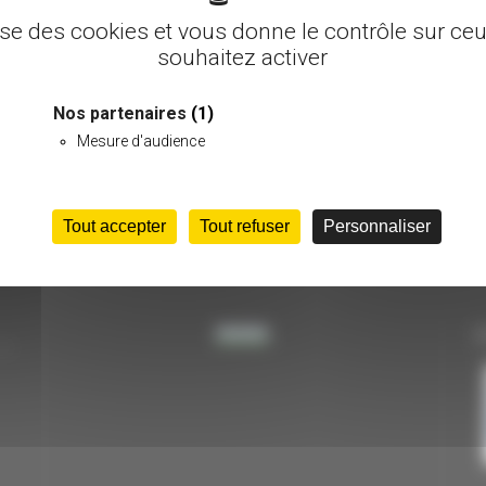
lise des cookies et vous donne le contrôle sur c
souhaitez activer
Nos partenaires
(1)
Mesure d'audience
Tout accepter
Tout refuser
Personnaliser
N