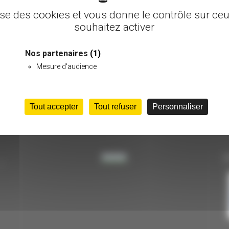
lise des cookies et vous donne le contrôle sur c
souhaitez activer
Nos partenaires
(1)
Mesure d'audience
Tout accepter
Tout refuser
Personnaliser
N