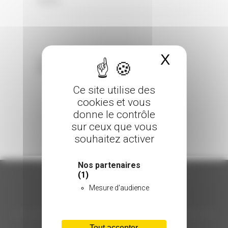
0 Comments
Posted in
X
Masquer 
Sorry, the comment form is closed at this
time.
Ce site utilise des
cookies et vous
donne le contrôle
sur ceux que vous
souhaitez activer
Nos partenaires
(1)
Mesure d'audience
ORGANISATION
Tout accepter