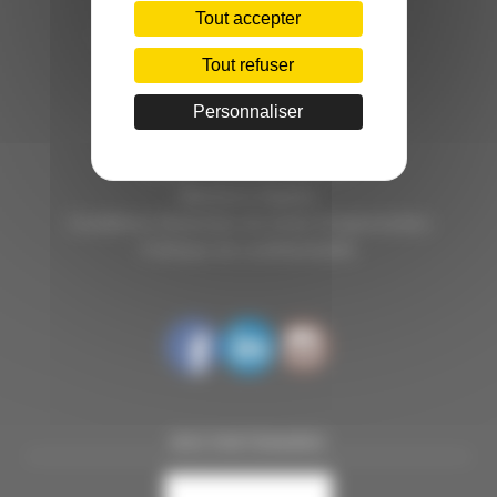
C.INÉDIT
Tout accepter
HÔTEL D’ENTREPRISES "LILLE DYNAMIC"
289 RUE DU FAUBOURG DES POSTES
Tout refuser
59000 LILLE
Personnaliser
TÉL. 03 28 38 99 50
E-MAIL : contact@handi-4.fr
Mentions légales
Conditions Générales de vente Congressistes
Politique de confidentialité
NOS PARTENAIRES