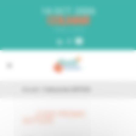
Panneau de gestion des cookies
14 OCT. 2026
COLMAR
PARC EXPO
Accueil
»
Code promo QOTGZ6
CODE PROMO
26 FÉV
QOTGZ6