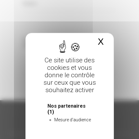
0 Comments
Posted in
X
Masquer 
Sorry, the comment form is closed at this
time.
Ce site utilise des
cookies et vous
donne le contrôle
sur ceux que vous
souhaitez activer
Nos partenaires
(1)
Mesure d'audience
ORGANISATION