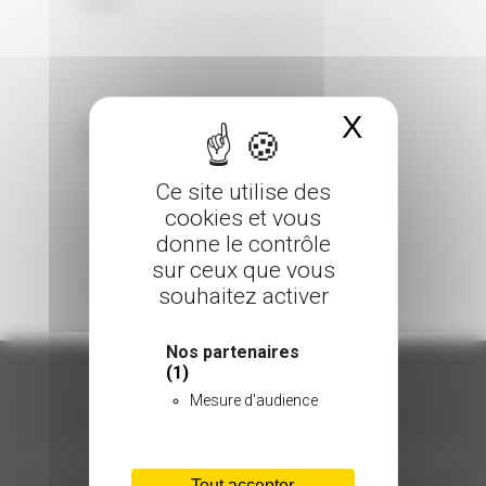
0 Comments
Posted in
X
Masquer 
Sorry, the comment form is closed at this
time.
Ce site utilise des
cookies et vous
donne le contrôle
sur ceux que vous
souhaitez activer
Nos partenaires
(1)
Mesure d'audience
ORGANISATION
Tout accepter