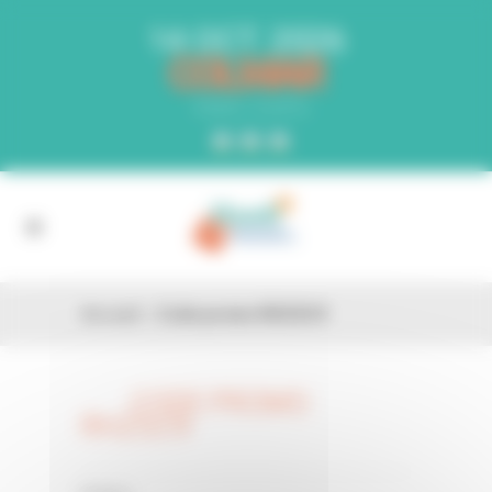
Panneau de gestion des cookies
14 OCT. 2026
COLMAR
PARC EXPO
Accueil
»
Code promo RHZGC9
CODE PROMO
26 FÉV
RHZGC9