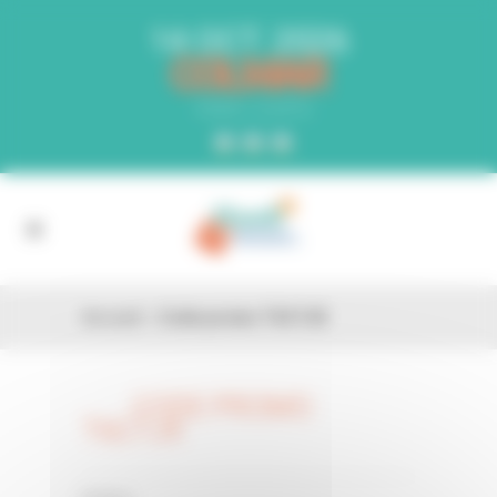
Panneau de gestion des cookies
14 OCT. 2026
COLMAR
PARC EXPO
Accueil
»
Code promo T6C7JX
CODE PROMO
26 FÉV
T6C7JX