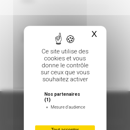
0 Comments
Posted in
X
Masquer 
Sorry, the comment form is closed at this
time.
Ce site utilise des
cookies et vous
donne le contrôle
sur ceux que vous
souhaitez activer
Nos partenaires
(1)
Mesure d'audience
ORGANISATION
Tout accepter