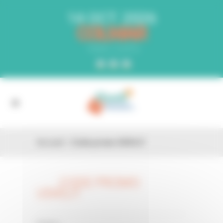
Panneau de gestion des cookies
14 OCT. 2026
COLMAR
PARC EXPO
Accueil
»
Code promo US43J1
CODE PROMO
26 FÉV
US43J1