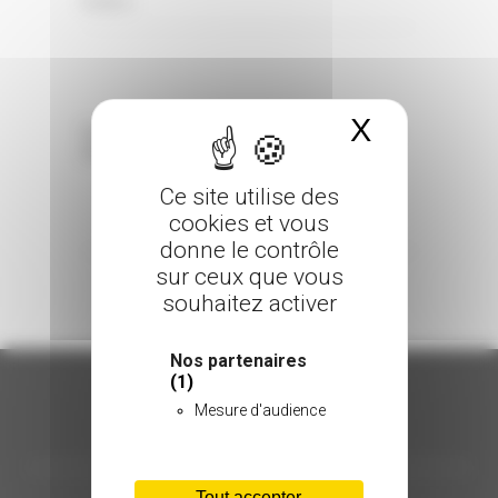
0 Comments
Posted in
X
Masquer 
Sorry, the comment form is closed at this
time.
Ce site utilise des
cookies et vous
donne le contrôle
sur ceux que vous
souhaitez activer
Nos partenaires
(1)
Mesure d'audience
ORGANISATION
Tout accepter