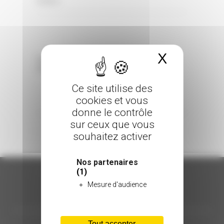
0 Comments
Posted in
X
Masquer 
Sorry, the comment form is closed at this
time.
Ce site utilise des
cookies et vous
donne le contrôle
sur ceux que vous
souhaitez activer
Nos partenaires
(1)
Mesure d'audience
ORGANISATION
Tout accepter