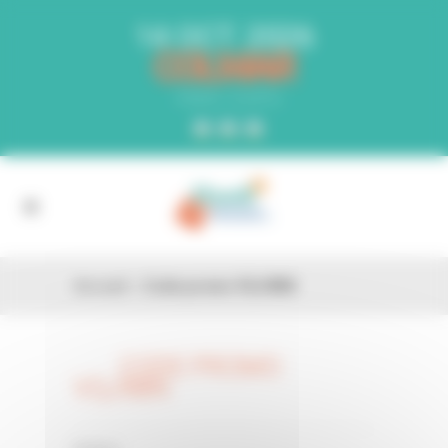
Panneau de gestion des cookies
14 OCT. 2026
COLMAR
PARC EXPO
Accueil
»
Code promo VQJ9BN
CODE PROMO
26 FÉV
VQJ9BN