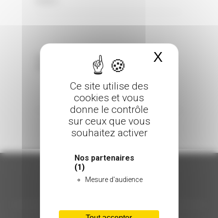
0 Comments
Posted in
X
Masquer 
Sorry, the comment form is closed at this
time.
Ce site utilise des
cookies et vous
donne le contrôle
sur ceux que vous
souhaitez activer
Nos partenaires
(1)
Mesure d'audience
ORGANISATION
Tout accepter