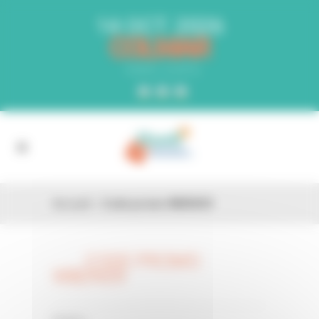
Panneau de gestion des cookies
14 OCT. 2026
COLMAR
PARC EXPO
Accueil
»
Code promo WBDNS9
CODE PROMO
26 FÉV
WBDNS9