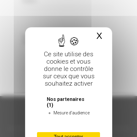
0 Comments
Posted in
X
Masquer 
Sorry, the comment form is closed at this
time.
Ce site utilise des
cookies et vous
donne le contrôle
sur ceux que vous
souhaitez activer
Nos partenaires
(1)
Mesure d'audience
ORGANISATION
Tout accepter