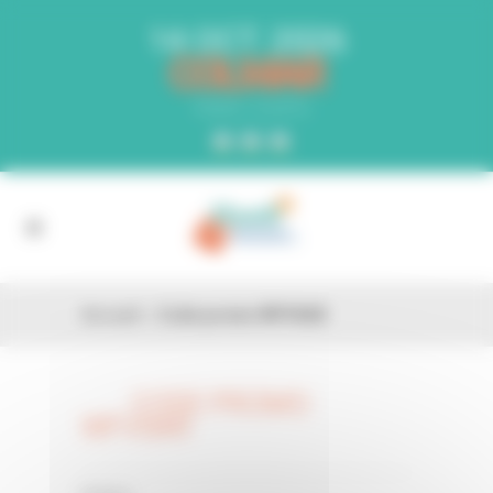
Panneau de gestion des cookies
14 OCT. 2026
COLMAR
PARC EXPO
Accueil
»
Code promo WFV0AR
CODE PROMO
26 FÉV
WFV0AR