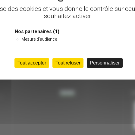
lise des cookies et vous donne le contrôle sur c
souhaitez activer
Nos partenaires
(1)
Mesure d'audience
Tout accepter
Tout refuser
Personnaliser
N