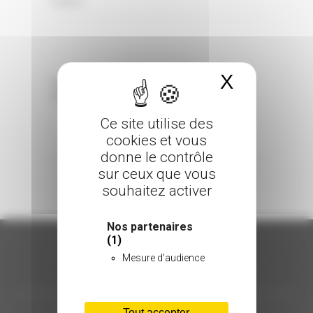
0 Comments
Posted in
X
Masquer 
Sorry, the comment form is closed at this
time.
Ce site utilise des
cookies et vous
donne le contrôle
sur ceux que vous
souhaitez activer
Nos partenaires
(1)
Mesure d'audience
ORGANISATION
Tout accepter