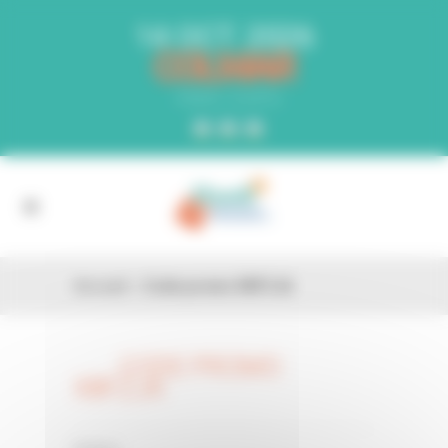
Panneau de gestion des cookies
14 OCT. 2026
COLMAR
PARC EXPO
Accueil
»
Code promo X8FZJA
CODE PROMO
26 FÉV
X8FZJA