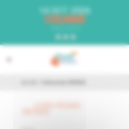
Panneau de gestion des cookies
14 OCT. 2026
COLMAR
PARC EXPO
Accueil
»
Code promo Z8CN2Q
CODE PROMO
26 FÉV
Z8CN2Q