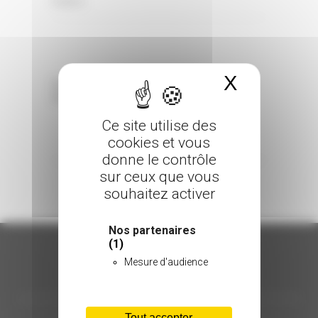
0 Comments
Posted in
X
Masquer 
Sorry, the comment form is closed at this
time.
Ce site utilise des
cookies et vous
donne le contrôle
sur ceux que vous
souhaitez activer
Nos partenaires
(1)
Mesure d'audience
ORGANISATION
Tout accepter