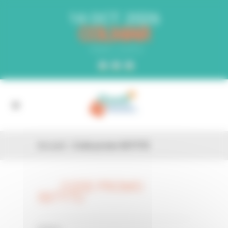
Panneau de gestion des cookies
14 OCT. 2026
COLMAR
PARC EXPO
Accueil
»
Code promo 06TY7U
CODE PROMO
26 FÉV
06TY7U