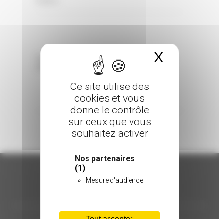
0 Comments
Posted in
X
Masquer 
Sorry, the comment form is closed at this
time.
Ce site utilise des
cookies et vous
donne le contrôle
sur ceux que vous
souhaitez activer
Nos partenaires
(1)
Mesure d'audience
ORGANISATION
Tout accepter