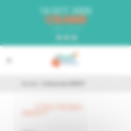
Panneau de gestion des cookies
14 OCT. 2026
COLMAR
PARC EXPO
Accueil
»
Code promo 09R3Y7
CODE PROMO
26 FÉV
09R3Y7