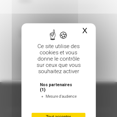
0 Comments
Posted in
X
Masquer 
Sorry, the comment form is closed at this
time.
Ce site utilise des
cookies et vous
donne le contrôle
sur ceux que vous
souhaitez activer
Nos partenaires
(1)
Mesure d'audience
ORGANISATION
Tout accepter