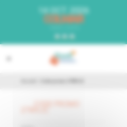
Panneau de gestion des cookies
14 OCT. 2026
COLMAR
PARC EXPO
Accueil
»
Code promo 27WVJC
CODE PROMO
26 FÉV
27WVJC