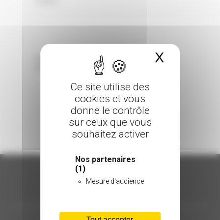
0 Comments
Posted in
X
Masquer 
Sorry, the comment form is closed at this
time.
Ce site utilise des
cookies et vous
donne le contrôle
sur ceux que vous
souhaitez activer
Nos partenaires
(1)
Mesure d'audience
ORGANISATION
Tout accepter