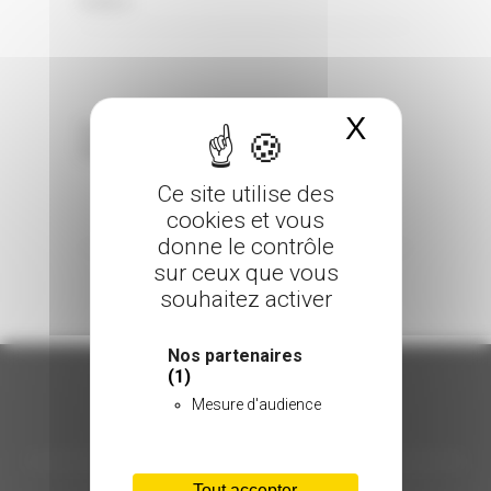
0 Comments
Posted in
X
Masquer 
Sorry, the comment form is closed at this
time.
Ce site utilise des
cookies et vous
donne le contrôle
sur ceux que vous
souhaitez activer
Nos partenaires
(1)
Mesure d'audience
ORGANISATION
Tout accepter