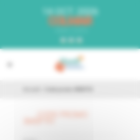
Panneau de gestion des cookies
14 OCT. 2026
COLMAR
PARC EXPO
Accueil
»
Code promo 3MSFYH
CODE PROMO
26 FÉV
3MSFYH