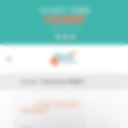
Panneau de gestion des cookies
14 OCT. 2026
COLMAR
PARC EXPO
Accueil
»
Code promo 9HW827
CODE PROMO
26 FÉV
9HW827