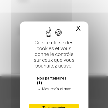
0 Comments
Posted in
X
Masquer 
Sorry, the comment form is closed at this
time.
Ce site utilise des
cookies et vous
donne le contrôle
sur ceux que vous
souhaitez activer
Nos partenaires
(1)
Mesure d'audience
ORGANISATION
Tout accepter