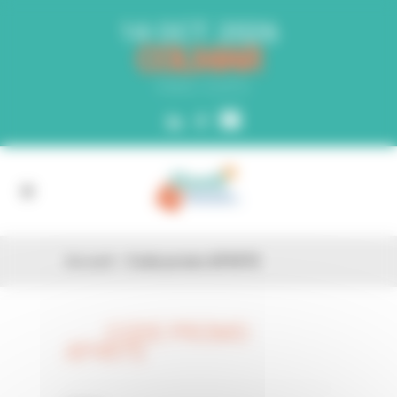
Panneau de gestion des cookies
14 OCT. 2026
COLMAR
PARC EXPO
Accueil
»
Code promo AP497S
CODE PROMO
26 FÉV
AP497S