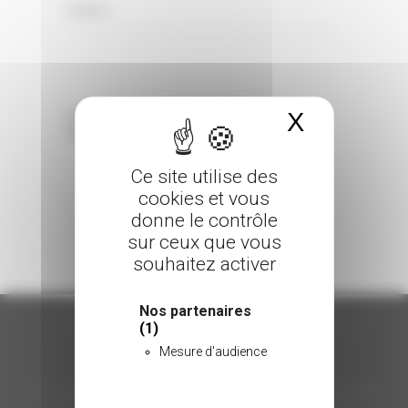
0 Comments
Posted in
X
Masquer 
Sorry, the comment form is closed at this
time.
Ce site utilise des
cookies et vous
donne le contrôle
sur ceux que vous
souhaitez activer
Nos partenaires
(1)
Mesure d'audience
ORGANISATION