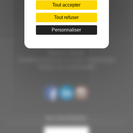
C.INÉDIT
Tout accepter
HÔTEL D’ENTREPRISES "LILLE DYNAMIC"
289 RUE DU FAUBOURG DES POSTES
Tout refuser
59000 LILLE
Personnaliser
TÉL. 03 28 38 99 50
E-MAIL : contact@handi-4.fr
Mentions légales
Conditions Générales de vente Congressistes
Politique de confidentialité
NOS PARTENAIRES