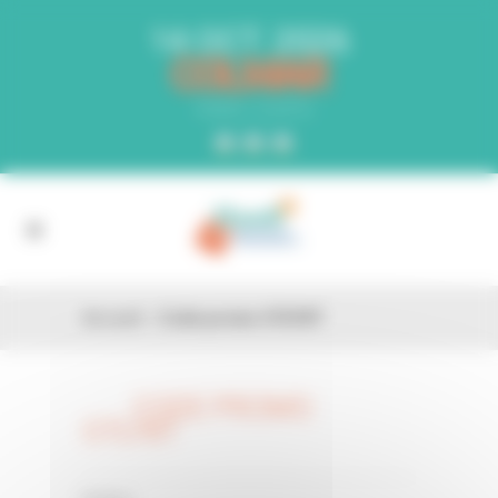
Panneau de gestion des cookies
14 OCT. 2026
COLMAR
PARC EXPO
Accueil
»
Code promo O7LY8T
CODE PROMO
26 FÉV
O7LY8T