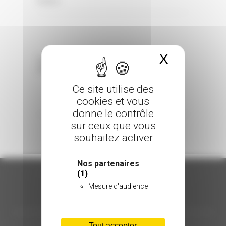
0 Comments
Posted in
X
Masquer 
Sorry, the comment form is closed at this
time.
Ce site utilise des
cookies et vous
donne le contrôle
sur ceux que vous
souhaitez activer
Nos partenaires
(1)
Mesure d'audience
ORGANISATION
Tout accepter