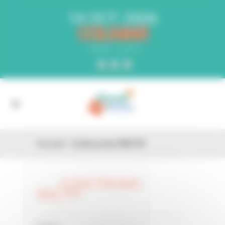
Panneau de gestion des cookies
14 OCT. 2026
COLMAR
PARC EXPO
Accueil
»
Code promo RNC7IY
CODE PROMO
26 FÉV
RNC7IY