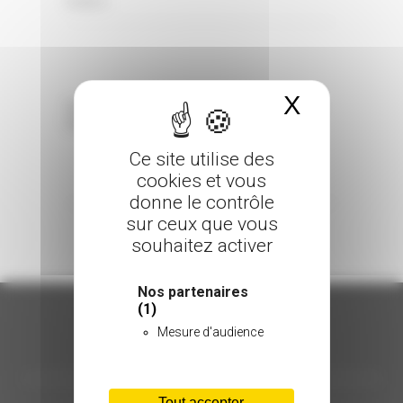
0 Comments
Posted in
X
Masquer 
Sorry, the comment form is closed at this
time.
Ce site utilise des
cookies et vous
donne le contrôle
sur ceux que vous
souhaitez activer
Nos partenaires
(1)
Mesure d'audience
ORGANISATION
Tout accepter