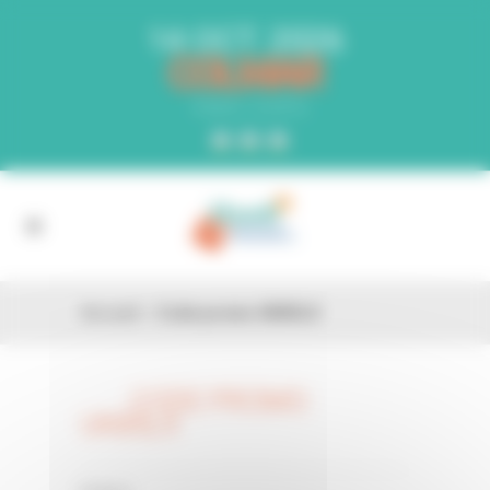
Panneau de gestion des cookies
14 OCT. 2026
COLMAR
PARC EXPO
Accueil
»
Code promo UK85LX
CODE PROMO
26 FÉV
UK85LX