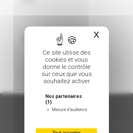
0 Comments
Posted in
X
Masquer 
Sorry, the comment form is closed at this
time.
Ce site utilise des
cookies et vous
donne le contrôle
sur ceux que vous
souhaitez activer
Nos partenaires
(1)
Mesure d'audience
ORGANISATION
Tout accepter