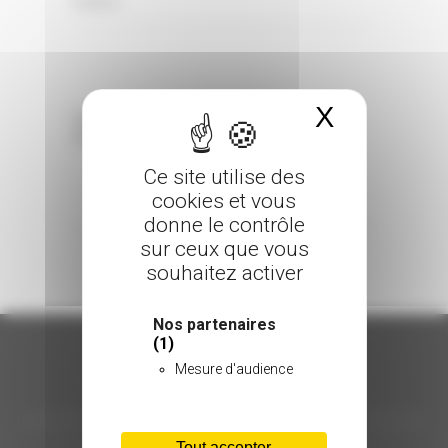
0 Comments
Posted in
X
Masquer 
Sorry, the comment form is closed at this
time.
Ce site utilise des
cookies et vous
donne le contrôle
sur ceux que vous
souhaitez activer
Nos partenaires
(1)
Mesure d'audience
ORGANISATION
Tout accepter