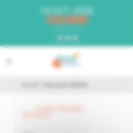
Panneau de gestion des cookies
14 OCT. 2026
COLMAR
PARC EXPO
Accueil
»
Code promo XEAQ20
CODE PROMO
26 FÉV
XEAQ20