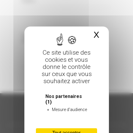
0 Comments
Posted in
X
Masquer 
Sorry, the comment form is closed at this
time.
Ce site utilise des
cookies et vous
donne le contrôle
sur ceux que vous
souhaitez activer
Nos partenaires
(1)
Mesure d'audience
ORGANISATION
Tout accepter