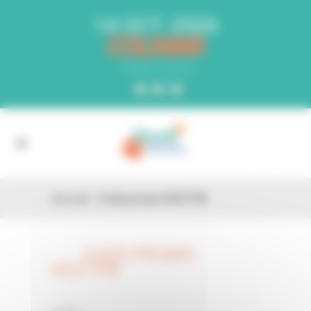
Panneau de gestion des cookies
14 OCT. 2026
COLMAR
PARC EXPO
Accueil
»
Code promo XGCTP8
CODE PROMO
26 FÉV
XGCTP8