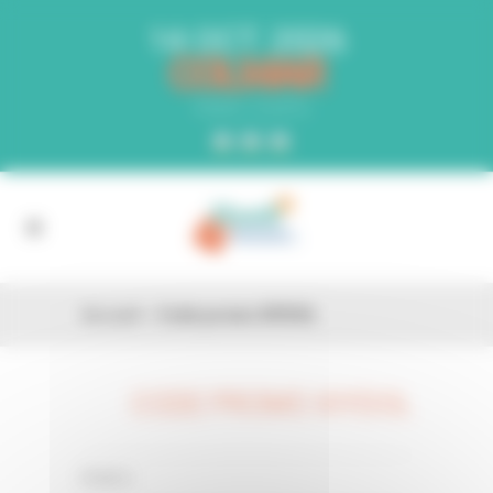
Panneau de gestion des cookies
14 OCT. 2026
COLMAR
PARC EXPO
Accueil
»
Code promo XIYDOL
CODE PROMO XIYDOL
26 FÉV
0 Comments
Posted in