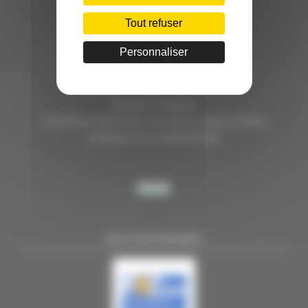
HÔTEL D’ENTREPRISES "LILLE DYNAMIC"
289 RUE DU FAUBOURG DES POSTES
Tout refuser
59000 LILLE
Personnaliser
TÉL. 03 28 38 99 50
E-MAIL : contact@handi-4.fr
Mentions légales
Conditions Générales de vente Congressistes
Politique de confidentialité
NOS PARTENAIRES