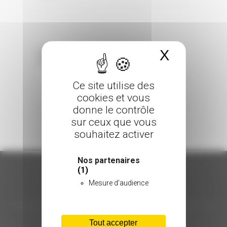
X
Masquer 
Sorry, the comment form is closed at this
time.
Ce site utilise des
cookies et vous
donne le contrôle
sur ceux que vous
souhaitez activer
Nos partenaires
(1)
Mesure d'audience
ORGANISATION
C.INÉDIT
Tout accepter