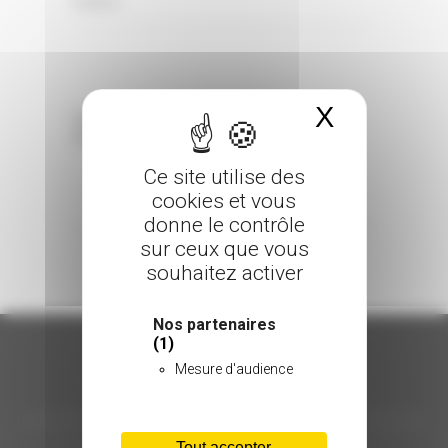
0 Comments
Posted in
X
Masquer 
Sorry, the comment form is closed at this
time.
Ce site utilise des
cookies et vous
donne le contrôle
sur ceux que vous
souhaitez activer
Nos partenaires
(1)
Mesure d'audience
ORGANISATION
Tout accepter