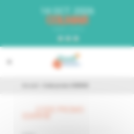
Panneau de gestion des cookies
14 OCT. 2026
COLMAR
PARC EXPO
Accueil
»
Code promo S3XRH8
CODE PROMO
26 FÉV
S3XRH8